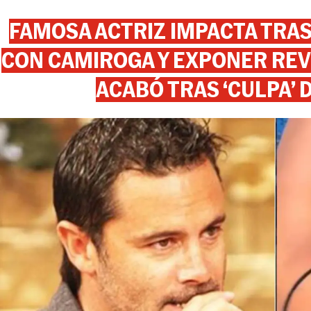
FAMOSA ACTRIZ IMPACTA TR
CON CAMIROGA Y EXPONER REV
ACABÓ TRAS ‘CULPA’ 