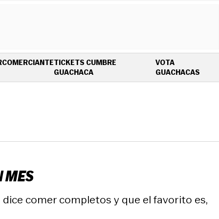
R
COMERCIANTE
TICKETS CUMBRE
VOTA
OPENS IN NEW WINDOW
OPEN
GUACHACA
GUACHACAS
N MES
 dice comer completos y que el favorito es,