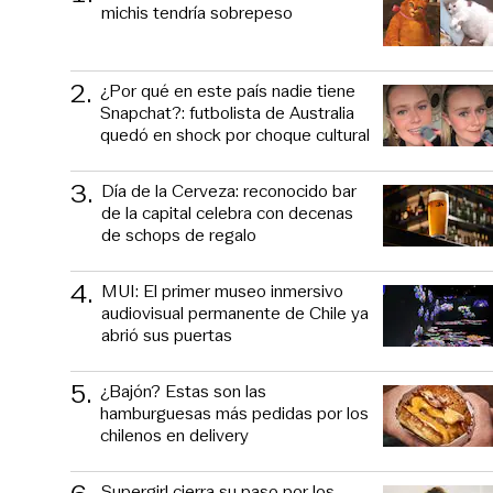
michis tendría sobrepeso
2
.
¿Por qué en este país nadie tiene
Snapchat?: futbolista de Australia
quedó en shock por choque cultural
3
.
Día de la Cerveza: reconocido bar
de la capital celebra con decenas
de schops de regalo
4
.
MUI: El primer museo inmersivo
audiovisual permanente de Chile ya
abrió sus puertas
5
.
¿Bajón? Estas son las
hamburguesas más pedidas por los
chilenos en delivery
Supergirl cierra su paso por los