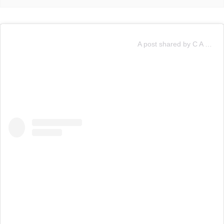
A post shared by C A M I L O (@camilo)