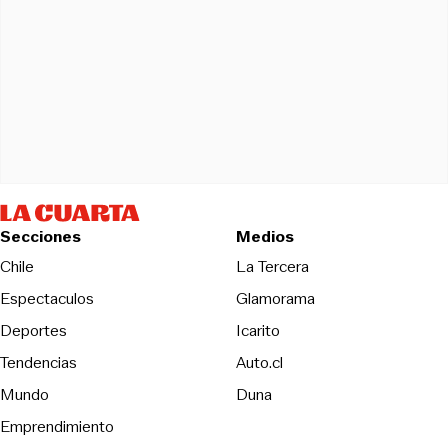
Secciones
Medios
Opens in new wind
Chile
La Tercera
Espectaculos
Glamorama
Opens in new window
Deportes
Icarito
Opens in new window
Tendencias
Auto.cl
Opens in new window
Mundo
Duna
Emprendimiento