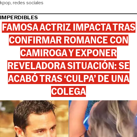
kpop
redes sociales
IMPERDIBLES
FAMOSA ACTRIZ IMPACTA TRAS
CONFIRMAR ROMANCE CON
CAMIROGA Y EXPONER
REVELADORA SITUACIÓN: SE
ACABÓ TRAS ‘CULPA’ DE UNA
COLEGA