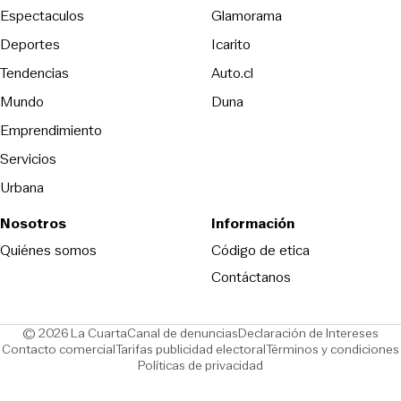
Espectaculos
Glamorama
Opens in new window
Deportes
Icarito
Opens in new window
Tendencias
Auto.cl
Opens in new window
Mundo
Duna
Emprendimiento
Servicios
Urbana
Nosotros
Información
Opens in new
Quiénes somos
Código de etica
Contáctanos
Opens in new window
Ope
© 2026 La Cuarta
Canal de denuncias
Declaración de Intereses
Opens in new window
Opens in new window
Contacto comercial
Tarifas publicidad electoral
Términos y condiciones
Políticas de privacidad