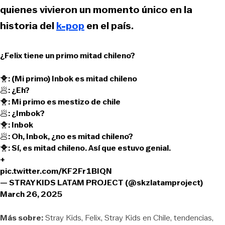
quienes vivieron un momento único en la
historia del
k-pop
en el país.
¿Felix tiene un primo mitad chileno?
🐥: (Mi primo) Inbok es mitad chileno
🥟: ¿Eh?
🐥: Mi primo es mestizo de chile
🥟: ¿Imbok?
🐥: Inbok
🥟: Oh, Inbok, ¿no es mitad chileno?
🐥: Sí, es mitad chileno. Así que estuvo genial.
+
pic.twitter.com/KF2Fr1BIQN
— STRAY KIDS LATAM PROJECT (@skzlatamproject)
March 26, 2025
Más sobre:
Stray Kids
Felix
Stray Kids en Chile
tendencias