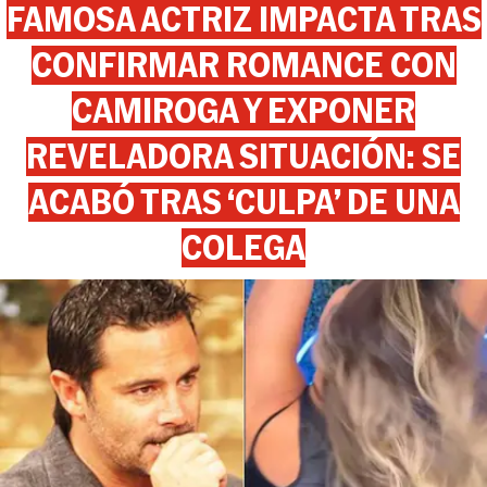
FAMOSA ACTRIZ IMPACTA TRAS
CONFIRMAR ROMANCE CON
CAMIROGA Y EXPONER
REVELADORA SITUACIÓN: SE
ACABÓ TRAS ‘CULPA’ DE UNA
COLEGA
View this post on Instagram