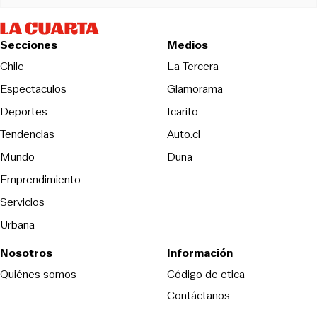
Secciones
Medios
Opens in new wind
Chile
La Tercera
Espectaculos
Glamorama
Opens in new window
Deportes
Icarito
Opens in new window
Tendencias
Auto.cl
Opens in new window
Mundo
Duna
Emprendimiento
Servicios
Urbana
Nosotros
Información
Opens in new
Quiénes somos
Código de etica
Contáctanos