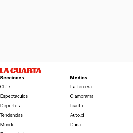
Secciones
Medios
Opens in new wind
Chile
La Tercera
Espectaculos
Glamorama
Opens in new window
Deportes
Icarito
Opens in new window
Tendencias
Auto.cl
Opens in new window
Mundo
Duna