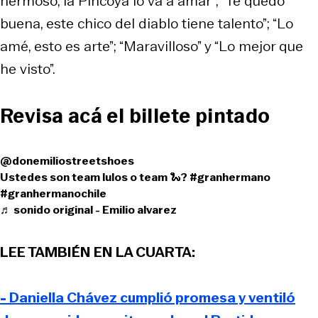
hermoso, la Pincoya lo va a amar”; “Te quedó
buena, este chico del diablo tiene talento”; “Lo
amé, esto es arte”; “Maravilloso” y “Lo mejor que
he visto”.
Revisa acá el billete pintado
@donemiliostreetshoes
Ustedes son team lulos o team 🐍?
#granhermano
#granhermanochile
♬ sonido original - Emilio alvarez
LEE TAMBIÉN EN LA CUARTA:
- Daniella Chávez cumplió promesa y ventiló