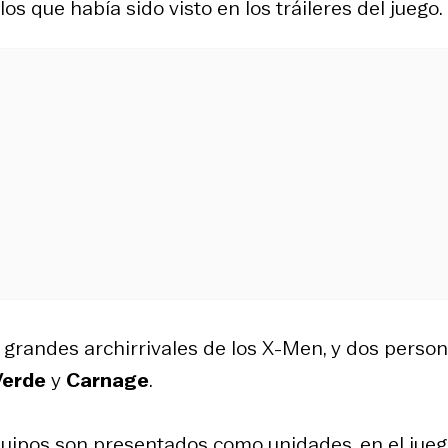
s que había sido visto en los tráileres del juego.
s grandes archirrivales de los X-Men, y dos perso
Verde
y
Carnage
.
equipos son presentados como unidades, en el jue