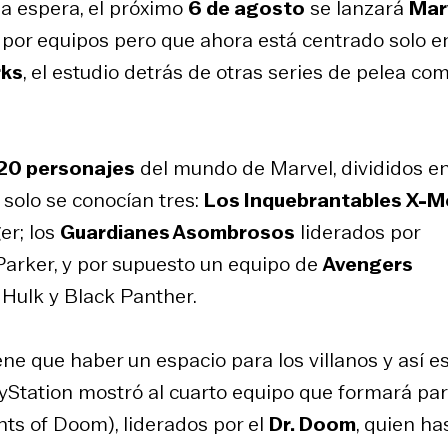
sa espera, el próximo
6 de agosto
se lanzará
Mar
 por equipos pero que ahora está centrado solo en
rks
, el estudio detrás de otras series de pelea co
20 personajes
del mundo de Marvel, divididos e
 solo se conocían tres:
Los Inquebrantables X-M
er; los
Guardianes Asombrosos
liderados por
Parker, y por supuesto un equipo de
Avengers
 Hulk y Black Panther.
e que haber un espacio para los villanos y así e
ayStation mostró al cuarto equipo que formará par
hts of Doom
), liderados por el
Dr. Doom
, quien ha