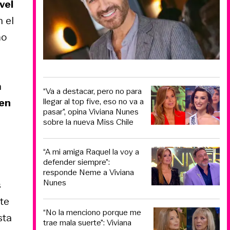
vel
 el
mo
n
“Va a destacar, pero no para
en
llegar al top five, eso no va a
pasar”, opina Viviana Nunes
sobre la nueva Miss Chile
“A mi amiga Raquel la voy a
defender siempre”:
responde Neme a Viviana
Nunes
s
te
“No la menciono porque me
sta
trae mala suerte”: Viviana