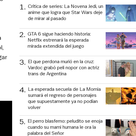
1
.
Crítica de series: La Novena Jedi, un
anime que logra que Star Wars deje
de mirar al pasado
2
.
GTA 6 sigue haciendo historia:
a
Netflix estrenará la esperada
mirada extendida del juego
l,
gar
3
.
El que perdona murió en la cruz:
Vardoc grabó peli nopor con actriz
trans de Argentina
4
.
La esperada secuela de La Momia
sumará el regreso de personajes
que supuestamente ya no podían
volver
5
.
El perro blasfemo: peludito se enoja
cuando su mami humana le ora la
palabra del Señor