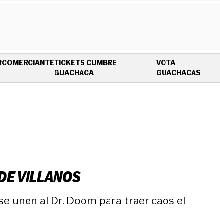
R
COMERCIANTE
TICKETS CUMBRE
VOTA
OPENS IN NEW WINDOW
OPEN
GUACHACA
GUACHACAS
DE VILLANOS
e unen al Dr. Doom para traer caos el