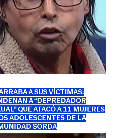
RRABA A SUS VÍCTIMAS:
NDENAN A “DEPREDADOR
UAL” QUE ATACÓ A 11 MUJERES
OS ADOLESCENTES DE LA
MUNIDAD SORDA