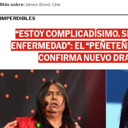
Más sobre:
James Bond
Cine
IMPERDIBLES
“ESTOY COMPLICADÍSIMO. SI
ENFERMEDAD”: EL “PEÑETEÑE
CONFIRMA NUEVO DR