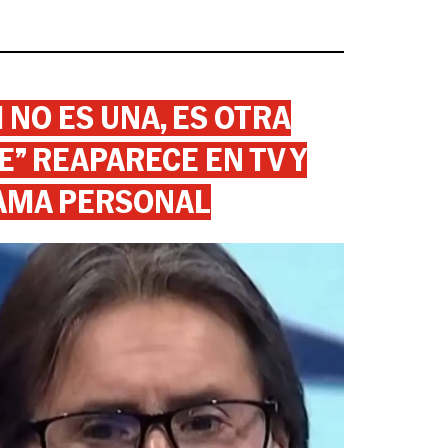
 NO ES UNA, ES OTRA
” REAPARECE EN TV Y
AMA PERSONAL