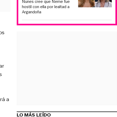
Nunes cree que Neme fue
hostil con ella por lealtad a
Argandoña
os
ar
s
rá a
LO MÁS LEÍDO