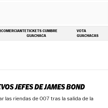
R
COMERCIANTE
TICKETS CUMBRE
VOTA
OPENS IN NEW WINDOW
OPEN
GUACHACA
GUACHACAS
VOS JEFES DE JAMES BOND
as riendas de 007 tras la salida de la