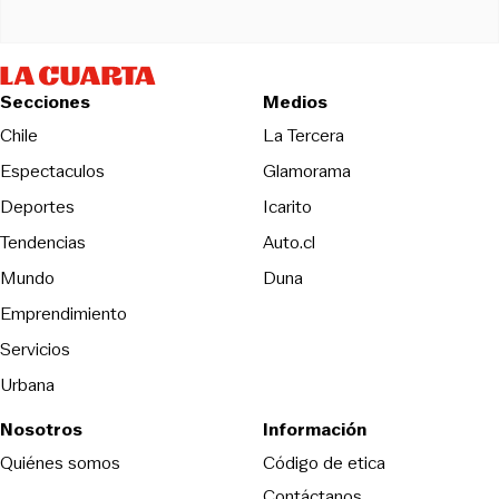
Secciones
Medios
Opens in new wind
Chile
La Tercera
Espectaculos
Glamorama
Opens in new window
Deportes
Icarito
Opens in new window
Tendencias
Auto.cl
Opens in new window
Mundo
Duna
Emprendimiento
Servicios
Urbana
Nosotros
Información
Opens in new
Quiénes somos
Código de etica
Contáctanos