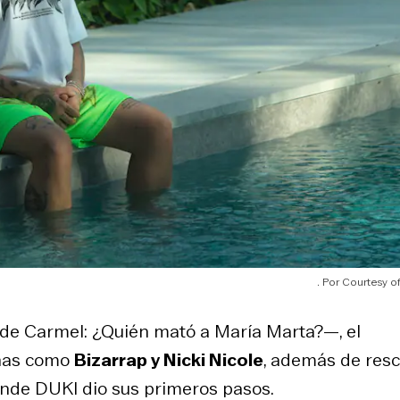
Courtesy of
 de
Carmel: ¿Quién mató a María Marta?
—, el
anas como
Bizarrap y Nicki Nicole
, además de resc
onde DUKI dio sus primeros pasos.