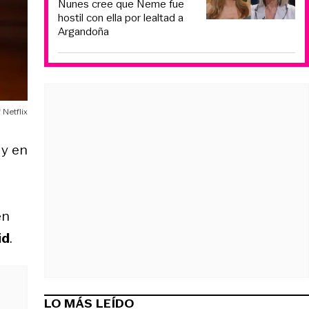
Nunes cree que Neme fue
hostil con ella por lealtad a
Argandoña
 Netflix
 y en
en
id
.
LO MÁS LEÍDO