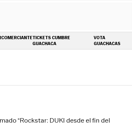
R
COMERCIANTE
TICKETS CUMBRE
VOTA
OPENS IN NEW WINDOW
OPEN
GUACHACA
GUACHACAS
amado “Rockstar: DUKI desde el fin del