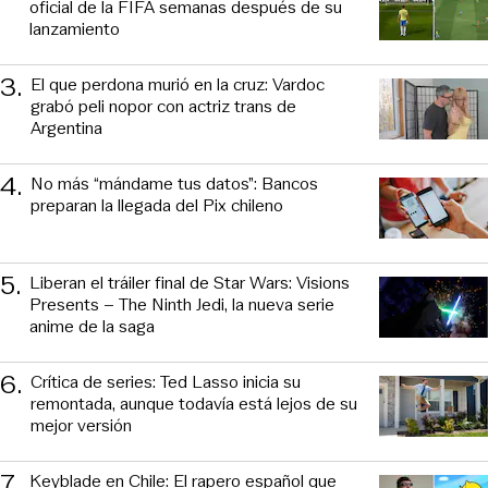
oficial de la FIFA semanas después de su
lanzamiento
3
.
El que perdona murió en la cruz: Vardoc
grabó peli nopor con actriz trans de
Argentina
4
.
No más “mándame tus datos”: Bancos
preparan la llegada del Pix chileno
5
.
Liberan el tráiler final de Star Wars: Visions
Presents – The Ninth Jedi, la nueva serie
anime de la saga
6
.
Crítica de series: Ted Lasso inicia su
remontada, aunque todavía está lejos de su
mejor versión
7
.
Keyblade en Chile: El rapero español que