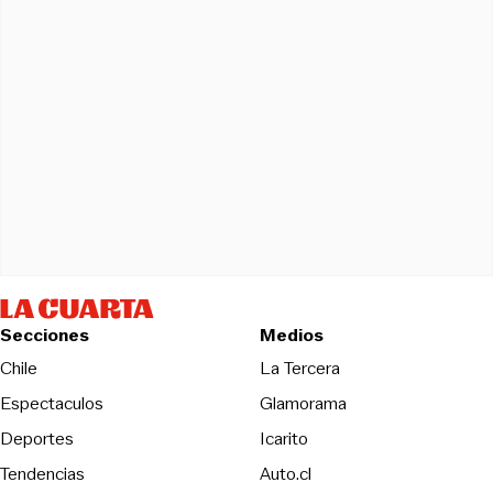
Secciones
Medios
Opens in new wind
Chile
La Tercera
Espectaculos
Glamorama
Opens in new window
Deportes
Icarito
Opens in new window
Tendencias
Auto.cl