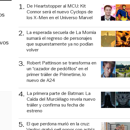
1
.
De Heartstopper al MCU: Kit
Connor será el nuevo Cyclops de
os
los X-Men en el Universo Marvel
2
.
La esperada secuela de La Momia
sumará el regreso de personajes
ivos
que supuestamente ya no podían
volver
3
.
Robert Pattinson se transforma en
un “cazador de pedófilos” en el
primer tráiler de Primetime, lo
nuevo de A24
4
.
La primera parte de Batman: La
Caída del Murciélago revela nuevo
tráiler y confirma su fecha de
estreno
5
.
El que perdona murió en la cruz:
Vardoc grabó peli nopor con actriz