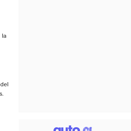
 la
 del
s.