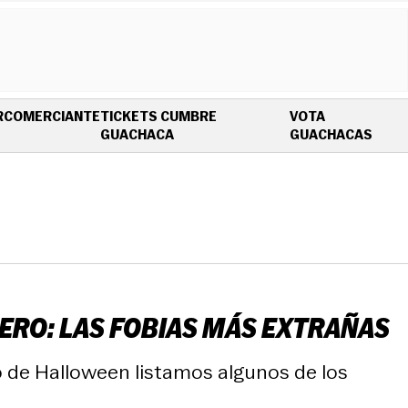
R
COMERCIANTE
TICKETS CUMBRE
VOTA
OPENS IN NEW WINDOW
OPEN
GUACHACA
GUACHACAS
INERO: LAS FOBIAS MÁS EXTRAÑAS
o de Halloween listamos algunos de los