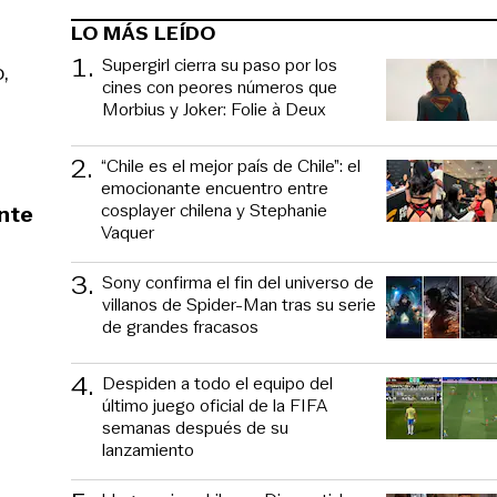
LO MÁS LEÍDO
1
.
Supergirl cierra su paso por los
,
cines con peores números que
Morbius y Joker: Folie à Deux
2
.
“Chile es el mejor país de Chile”: el
emocionante encuentro entre
cosplayer chilena y Stephanie
nte
Vaquer
3
.
Sony confirma el fin del universo de
villanos de Spider-Man tras su serie
de grandes fracasos
4
.
Despiden a todo el equipo del
último juego oficial de la FIFA
semanas después de su
lanzamiento