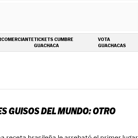
R
COMERCIANTE
TICKETS CUMBRE
VOTA
OPENS IN NEW WINDOW
OPEN
GUACHACA
GUACHACAS
ES GUISOS DEL MUNDO: OTRO
na receta brasileña le arrebató el primer lugar