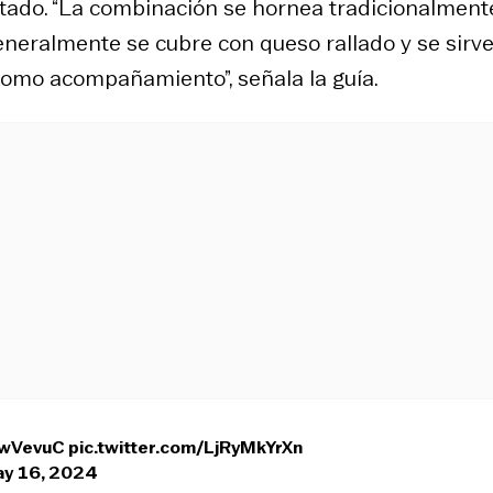
listado. “La combinación se hornea tradicionalment
 generalmente se cubre con queso rallado y se sirv
como acompañamiento”, señala la guía.
LwVevuC
pic.twitter.com/LjRyMkYrXn
y 16, 2024