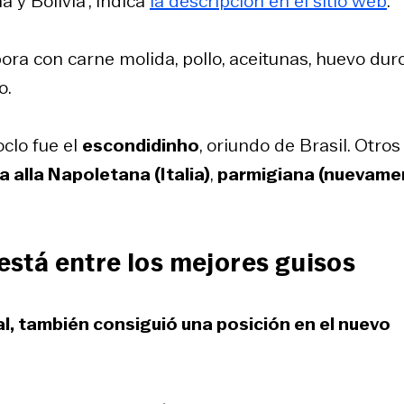
 y Bolivia”, indica
la descripción en el sitio web
.
bora con carne molida, pollo, aceitunas, huevo duro
o.
oclo fue el
escondidinho
, oriundo de Brasil. Otros
 alla Napoletana (Italia)
,
parmigiana (nuevame
 está entre los mejores guisos
al, también consiguió una posición en el nuevo