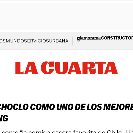
CONSTRUCTO
OS
MUNDO
SERVICIOS
URBANA
E CHOCLO COMO UNO DE LOS MEJOR
NG
o como “la comida casera favorita de Chile”. U