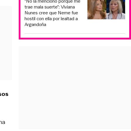
“No la menciono porque me
trae mala suerte”: Viviana
Nunes cree que Neme fue
hostil con ella por lealtad a
Argandoña
isos
na