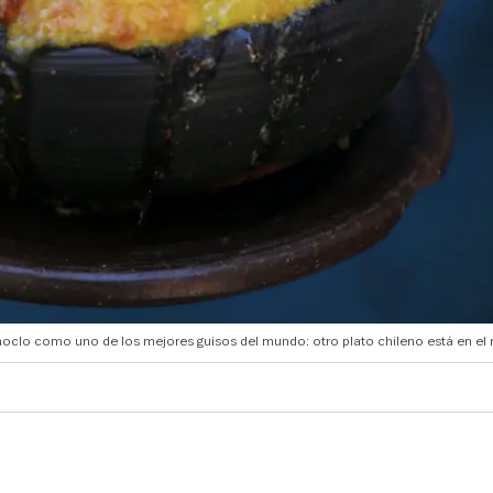
 choclo como uno de los mejores guisos del mundo: otro plato chileno está en el 