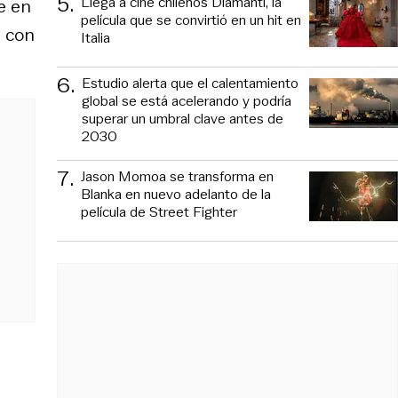
5
.
Llega a cine chilenos Diamanti, la
e en
película que se convirtió en un hit en
e con
Italia
6
.
Estudio alerta que el calentamiento
global se está acelerando y podría
superar un umbral clave antes de
2030
7
.
Jason Momoa se transforma en
Blanka en nuevo adelanto de la
película de Street Fighter