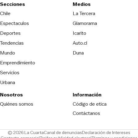
Secciones
Medios
Opens in new wind
Chile
La Tercera
Espectaculos
Glamorama
Opens in new window
Deportes
Icarito
Opens in new window
Tendencias
Auto.cl
Opens in new window
Mundo
Duna
Emprendimiento
Servicios
Urbana
Nosotros
Información
Opens in new
Quiénes somos
Código de etica
Contáctanos
Opens in new window
Ope
© 2026 La Cuarta
Canal de denuncias
Declaración de Intereses
Opens in new window
Opens in new window