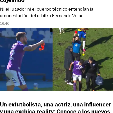
cojeando
Ni el jugador ni el cuerpo técnico entendían la
amonestación del árbitro Fernando Véjar.
16:40
Un exfutbolista, una actriz, una influencer
y una exchica reality: Conoce a los nuevos