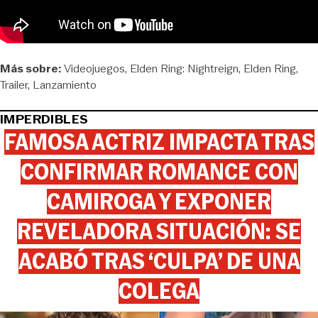
Más sobre:
Videojuegos
Elden Ring: Nightreign
Elden Ring
Trailer
Lanzamiento
IMPERDIBLES
FAMOSA ACTRIZ IMPACTA TRAS
CONFIRMAR ROMANCE CON
CAMIROGA Y EXPONER
REVELADORA SITUACIÓN: SE
ACABÓ TRAS ‘CULPA’ DE UNA
COLEGA