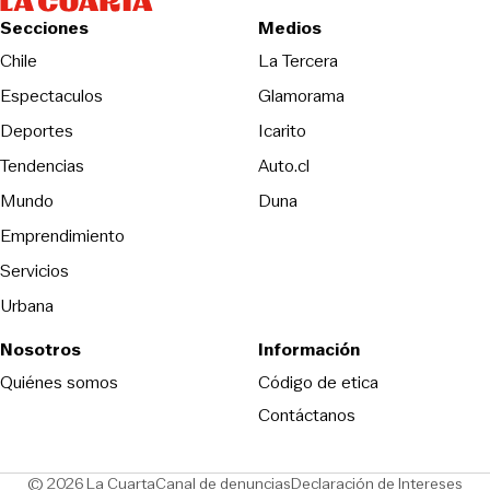
Secciones
Medios
Opens in new wind
Chile
La Tercera
Espectaculos
Glamorama
Opens in new window
Deportes
Icarito
Opens in new window
Tendencias
Auto.cl
Opens in new window
Mundo
Duna
Emprendimiento
Servicios
Urbana
Nosotros
Información
Opens in new
Quiénes somos
Código de etica
Contáctanos
Opens in new window
Ope
© 2026 La Cuarta
Canal de denuncias
Declaración de Intereses