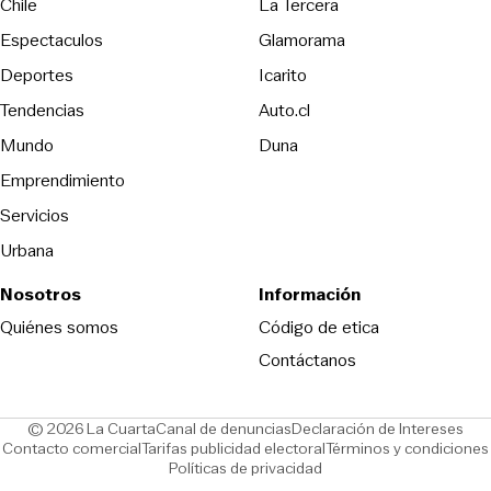
Opens in new wind
Chile
La Tercera
Espectaculos
Glamorama
Opens in new window
Deportes
Icarito
Opens in new window
Tendencias
Auto.cl
Opens in new window
Mundo
Duna
Emprendimiento
Servicios
Urbana
Nosotros
Información
Opens in new
Quiénes somos
Código de etica
Contáctanos
Opens in new window
Ope
© 2026 La Cuarta
Canal de denuncias
Declaración de Intereses
Opens in new window
Opens in new window
Contacto comercial
Tarifas publicidad electoral
Términos y condiciones
Políticas de privacidad