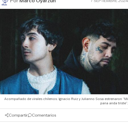
Por
Marco Oyarzún
7 SEPTIEMBRE 2024
Acompañado de virales chilenos: Ignacio Ruiz y Julianno Sosa estrenaron “Mi
pana anda triste”.
Compartir
Comentarios