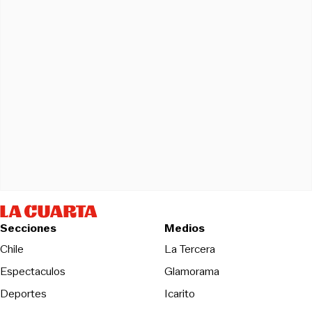
Secciones
Medios
Opens in new wind
Chile
La Tercera
Espectaculos
Glamorama
Opens in new window
Deportes
Icarito