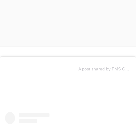
A post shared by FMS CHILE 🇨🇱 (@fmschile)