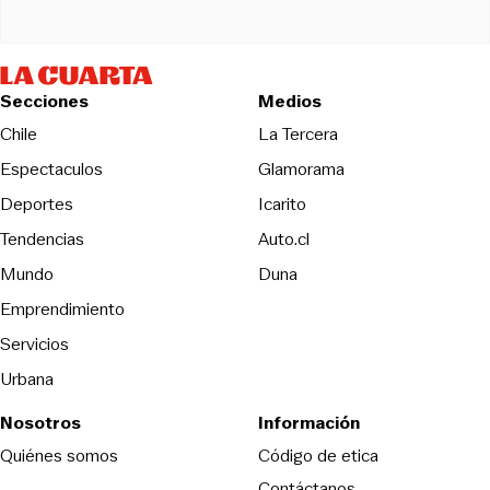
Secciones
Medios
Opens in new wind
Chile
La Tercera
Espectaculos
Glamorama
Opens in new window
Deportes
Icarito
Opens in new window
Tendencias
Auto.cl
Opens in new window
Mundo
Duna
Emprendimiento
Servicios
Urbana
Nosotros
Información
Opens in new
Quiénes somos
Código de etica
Contáctanos