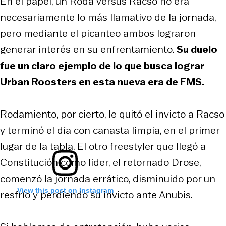
En el papel, un Roda versus Racso no era
necesariamente lo más llamativo de la jornada,
pero mediante el picanteo ambos lograron
generar interés en su enfrentamiento.
Su duelo
fue un claro ejemplo de lo que busca lograr
Urban Roosters en esta nueva era de FMS.
Rodamiento, por cierto, le quitó el invicto a Racso
y terminó el día con canasta limpia, en el primer
lugar de la tabla. El otro freestyler que llegó a
Constitución como líder, el retornado Drose,
comenzó la jornada errático, disminuido por un
View this post on Instagram
resfrío y perdiendo su invicto ante Anubis.