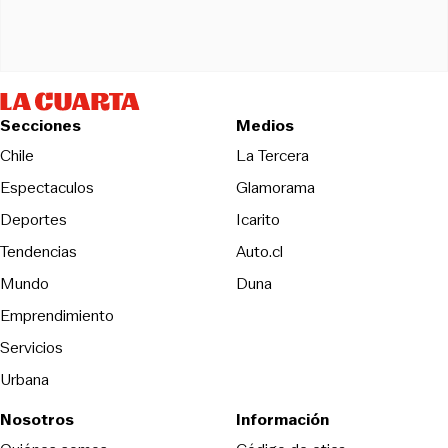
Secciones
Medios
Opens in new wind
Chile
La Tercera
Espectaculos
Glamorama
Opens in new window
Deportes
Icarito
Opens in new window
Tendencias
Auto.cl
Opens in new window
Mundo
Duna
Emprendimiento
Servicios
Urbana
Nosotros
Información