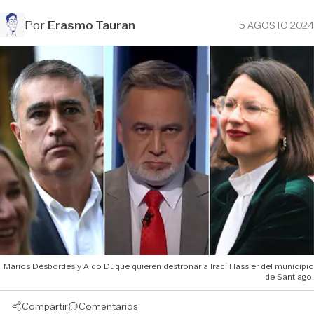
Por
Erasmo Tauran
5 AGOSTO 2024
Marios Desbordes y Aldo Duque quieren destronar a Irací Hassler del municipio
de Santiago.
Compartir
Comentarios