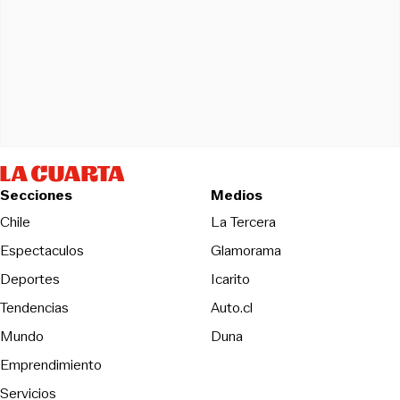
Secciones
Medios
Opens in new wind
Chile
La Tercera
Espectaculos
Glamorama
Opens in new window
Deportes
Icarito
Opens in new window
Tendencias
Auto.cl
Opens in new window
Mundo
Duna
Emprendimiento
Servicios