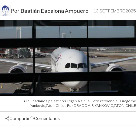
Por
Bastián Escalona Ampuero
13 SEPTIEMBRE 2025
68 ciudadanos palestinos llegan a Chile. Foto referencial: Dragomir
Yankovic/Aton Chile
DRAGOMIR YANKOVIC/ATON CHILE
Compartir
Comentarios