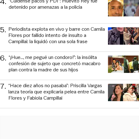
4
.
“Cuídense pacos y PDI”: Huevito Rey fue
detenido por amenazas a la policía
5
.
Periodista explota en vivo y barre con Camila
Flores por fallido intento de insulto a
Campillai: la liquidó con una sola frase
6
.
“¡Hue..., me pegué un condoro!”: la insólita
confesión de sujeto que concretó macabro
plan contra la madre de sus hijos
7
.
“Hace diez años no pasaba”: Priscilla Vargas
lanza teoría que explicaría pelea entre Camila
Flores y Fabiola Campillai