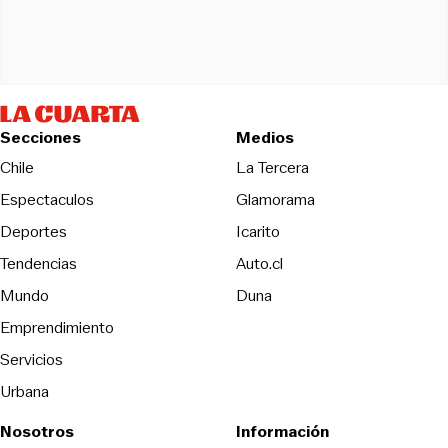
Secciones
Medios
Opens in new wind
Chile
La Tercera
Espectaculos
Glamorama
Opens in new window
Deportes
Icarito
Opens in new window
Tendencias
Auto.cl
Opens in new window
Mundo
Duna
Emprendimiento
Servicios
Urbana
Nosotros
Información