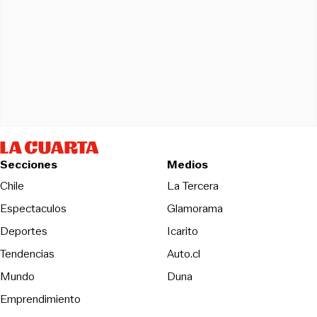
Secciones
Medios
Opens in new wind
Chile
La Tercera
Espectaculos
Glamorama
Opens in new window
Deportes
Icarito
Opens in new window
Tendencias
Auto.cl
Opens in new window
Mundo
Duna
Emprendimiento