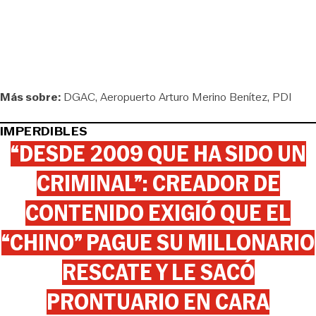
Más sobre:
DGAC
Aeropuerto Arturo Merino Benítez
PDI
IMPERDIBLES
“DESDE 2009 QUE HA SIDO UN
CRIMINAL”: CREADOR DE
CONTENIDO EXIGIÓ QUE EL
“CHINO” PAGUE SU MILLONARIO
RESCATE Y LE SACÓ
PRONTUARIO EN CARA