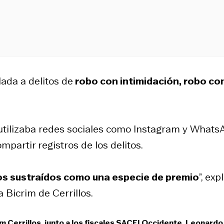
lada a delitos de
robo con intimidación, robo co
 utilizaba redes sociales como Instagram y Whats
mpartir registros de los delitos.
los sustraídos como una especie de premio
”, exp
 Bicrim de Cerrillos.
m Cerrillos, junto a los fiscales SACFI Occidente, Leonardo