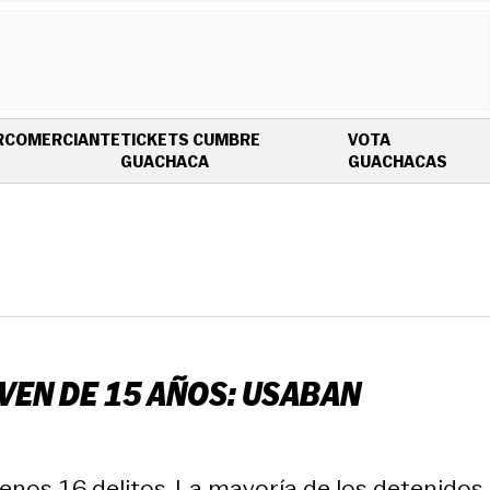
R
COMERCIANTE
TICKETS CUMBRE
VOTA
OPENS IN NEW WINDOW
OPEN
GUACHACA
GUACHACAS
VEN DE 15 AÑOS: USABAN
enos 16 delitos. La mayoría de los detenidos