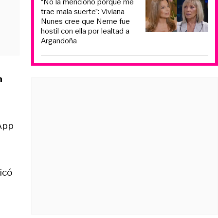
“No la menciono porque me
trae mala suerte”: Viviana
Nunes cree que Neme fue
hostil con ella por lealtad a
Argandoña
n
App
licó