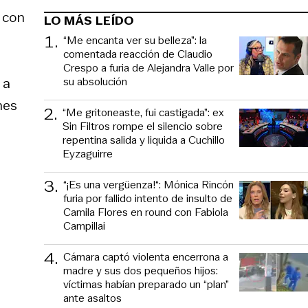
n con
LO MÁS LEÍDO
1
.
“Me encanta ver su belleza”: la
comentada reacción de Claudio
Crespo a furia de Alejandra Valle por
su absolución
 a
nes
2
.
“Me gritoneaste, fui castigada”: ex
Sin Filtros rompe el silencio sobre
repentina salida y liquida a Cuchillo
Eyzaguirre
3
.
“¡Es una vergüenza!“: Mónica Rincón
furia por fallido intento de insulto de
Camila Flores en round con Fabiola
Campillai
4
.
Cámara captó violenta encerrona a
madre y sus dos pequeños hijos:
víctimas habían preparado un “plan”
ante asaltos