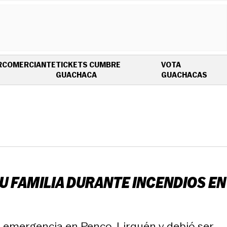
R
COMERCIANTE
TICKETS CUMBRE
VOTA
OPENS IN NEW WINDOW
OPEN
GUACHACA
GUACHACAS
U FAMILIA DURANTE INCENDIOS EN
a emergencia en Penco-Lirquén y debió ser