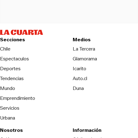
Secciones
Medios
Opens in new wind
Chile
La Tercera
Espectaculos
Glamorama
Opens in new window
Deportes
Icarito
Opens in new window
Tendencias
Auto.cl
Opens in new window
Mundo
Duna
Emprendimiento
Servicios
Urbana
Nosotros
Información