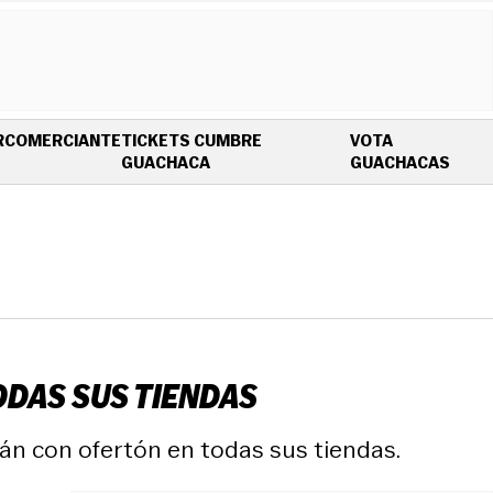
R
COMERCIANTE
TICKETS CUMBRE
VOTA
OPENS IN NEW WINDOW
OPEN
GUACHACA
GUACHACAS
ODAS SUS TIENDAS
rán con ofertón en todas sus tiendas.