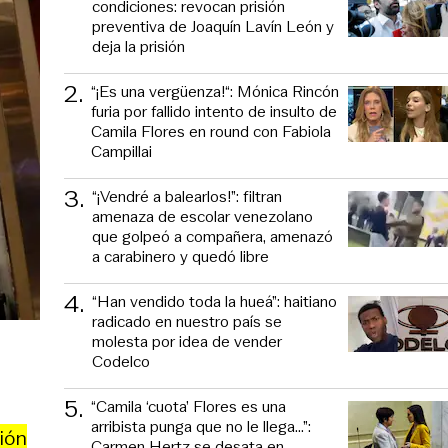
condiciones: revocan prisión
preventiva de Joaquín Lavín León y
deja la prisión
2
.
“¡Es una vergüenza!“: Mónica Rincón
furia por fallido intento de insulto de
Camila Flores en round con Fabiola
Campillai
3
.
“¡Vendré a balearlos!”: filtran
amenaza de escolar venezolano
que golpeó a compañera, amenazó
a carabinero y quedó libre
4
.
“Han vendido toda la hueá”: haitiano
radicado en nuestro país se
molesta por idea de vender
Codelco
5
.
“Camila ‘cuota’ Flores es una
arribista punga que no le llega...”:
ión
Carmen Hertz se desata en