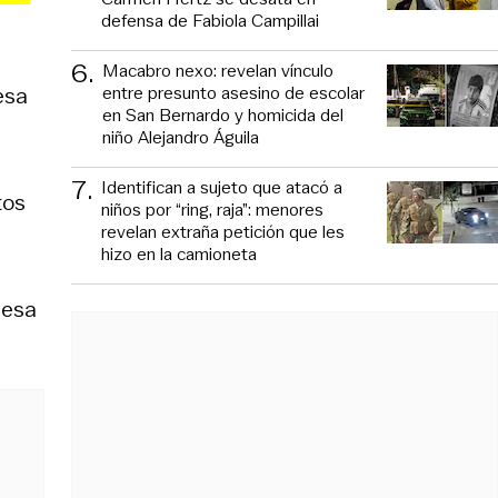
defensa de Fabiola Campillai
6
.
Macabro nexo: revelan vínculo
entre presunto asesino de escolar
esa
en San Bernardo y homicida del
niño Alejandro Águila
7
.
Identifican a sujeto que atacó a
tos
niños por “ring, raja”: menores
revelan extraña petición que les
hizo en la camioneta
 esa