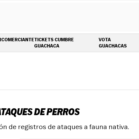
R
COMERCIANTE
TICKETS CUMBRE
VOTA
OPENS IN NEW WINDOW
OPEN
GUACHACA
GUACHACAS
ATAQUES DE PERROS
ón de registros de ataques a fauna nativa.