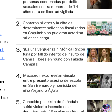
personas condenadas por delitos
sexuales contra menores de 14
años está en libertad vigilada
2
.
Contaron billetes y la cifra es
desorbitante: bolivianos fiscalizados
en Coquimbo no pudieron acreditar
a
millonaria carga
pios
3
.
d.
“¡Es una vergüenza!“: Mónica Rincón
furia por fallido intento de insulto de
de
Camila Flores en round con Fabiola
Campillai
4
.
Macabro nexo: revelan vínculo
entre presunto asesino de escolar
an
en San Bernardo y homicida del
 se
niño Alejandro Águila
s han
5
.
Conocido panelista de farándula
sufrió violento incendio en su
departamento: “Fue algo accidental