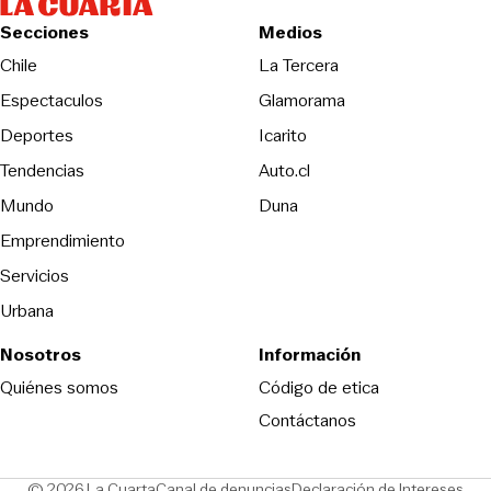
Secciones
Medios
Opens in new wind
Chile
La Tercera
Espectaculos
Glamorama
Opens in new window
Deportes
Icarito
Opens in new window
Tendencias
Auto.cl
Opens in new window
Mundo
Duna
Emprendimiento
Servicios
Urbana
Nosotros
Información
Opens in new
Quiénes somos
Código de etica
Contáctanos
Opens in new window
Ope
© 2026 La Cuarta
Canal de denuncias
Declaración de Intereses