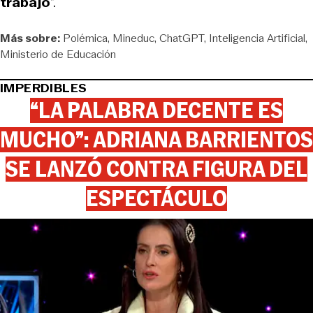
trabajo
”.
Más sobre:
Polémica
Mineduc
ChatGPT
Inteligencia Artificial
Ministerio de Educación
IMPERDIBLES
“LA PALABRA DECENTE ES
MUCHO”: ADRIANA BARRIENTOS
SE LANZÓ CONTRA FIGURA DEL
ESPECTÁCULO