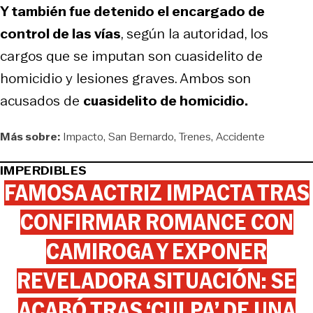
Y también fue detenido el encargado de
control de las vías
, según la autoridad, los
cargos que se imputan son cuasidelito de
homicidio y lesiones graves. Ambos son
acusados de
cuasidelito de homicidio.
Más sobre:
Impacto
San Bernardo
Trenes
Accidente
IMPERDIBLES
FAMOSA ACTRIZ IMPACTA TRAS
CONFIRMAR ROMANCE CON
CAMIROGA Y EXPONER
REVELADORA SITUACIÓN: SE
ACABÓ TRAS ‘CULPA’ DE UNA