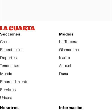
Secciones
Medios
Opens in new wind
Chile
La Tercera
Espectaculos
Glamorama
Opens in new window
Deportes
Icarito
Opens in new window
Tendencias
Auto.cl
Opens in new window
Mundo
Duna
Emprendimiento
Servicios
Urbana
Nosotros
Información