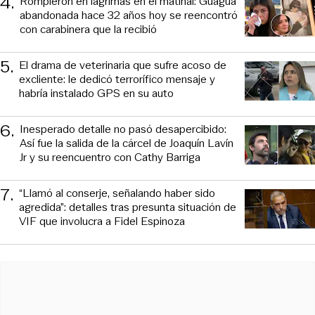
4
.
Rompieron en lágrimas en el matinal: Guagua
abandonada hace 32 años hoy se reencontró
con carabinera que la recibió
5
.
El drama de veterinaria que sufre acoso de
excliente: le dedicó terrorífico mensaje y
habría instalado GPS en su auto
6
.
Inesperado detalle no pasó desapercibido:
Así fue la salida de la cárcel de Joaquín Lavín
Jr y su reencuentro con Cathy Barriga
7
.
“Llamó al conserje, señalando haber sido
agredida”: detalles tras presunta situación de
VIF que involucra a Fidel Espinoza