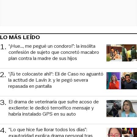
LO MÁS LEÍDO
1
.
“¡Hue..., me pegué un condoro!”: la insólita
confesión de sujeto que concretó macabro
plan contra la madre de sus hijos
2
.
“¡Tú te colocaste ahí!“: Eli de Caso no aguantó
la actitud de Lavín Jr. y le pegó severa
repasada en pantalla
3
.
El drama de veterinaria que sufre acoso de
excliente: le dedicó terrorífico mensaje y
habría instalado GPS en su auto
4
.
“Lo que hice fue llorar todos los días”:
exautoridad explica drama personal tras