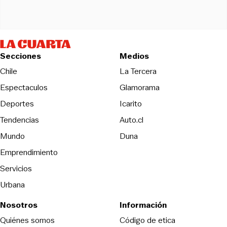
Secciones
Medios
Opens in new wind
Chile
La Tercera
Espectaculos
Glamorama
Opens in new window
Deportes
Icarito
Opens in new window
Tendencias
Auto.cl
Opens in new window
Mundo
Duna
Emprendimiento
Servicios
Urbana
Nosotros
Información
Opens in new
Quiénes somos
Código de etica