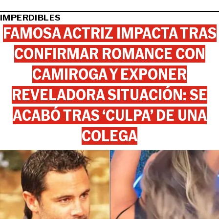
IMPERDIBLES
FAMOSA ACTRIZ IMPACTA TRAS
CONFIRMAR ROMANCE CON
CAMIROGA Y EXPONER
REVELADORA SITUACIÓN: SE
ACABÓ TRAS ‘CULPA’ DE UNA
COLEGA