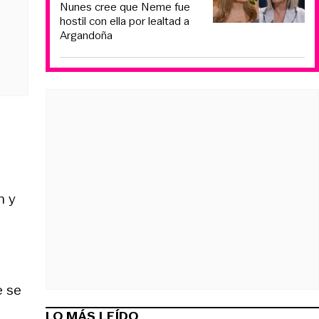
Nunes cree que Neme fue
hostil con ella por lealtad a
Argandoña
n y
e se
LO MÁS LEÍDO