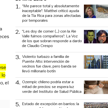
1
.
“Me parece total y absolutamente
inaceptable”: Matthei criticó ayuda
de la Tía Rica para zonas afectadas
por temporales
ra
2
.
“Les doy de comer (...) con la Ale
ueces
Valle fuimos compañeros”: La Voz
de los que sobran responde a dardo
de Claudio Crespo
3
.
Violento turbazo a familia de
Puente Alto: intervención de
vecinos fue clave, pero banda se
ese
llevó millonario botín
 lo
4
.
Ozempic chileno podría estar a
o, el
mitad de precios: se espera luz
verde del Instituto de Salud Pública
5
.
Estado de excepción en barrios: la