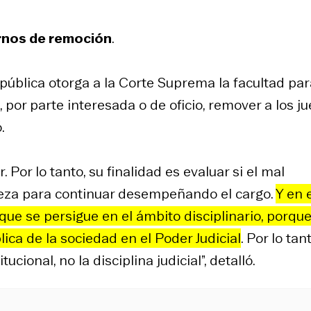
ernos de remoción
.
República otorga a la Corte Suprema la facultad pa
 por parte interesada o de oficio, remover a los j
.
 Por lo tanto, su finalidad es evaluar si el mal
ueza para continuar desempeñando el cargo.
Y en 
d que se persigue en el ámbito disciplinario, porque
lica de la sociedad en el Poder Judicial
. Por lo tant
ucional, no la disciplina judicial”, detalló.