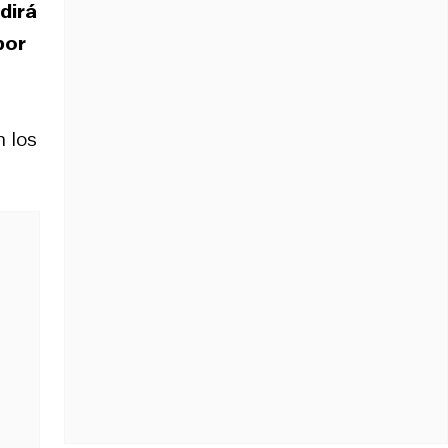
edirá
por
n los