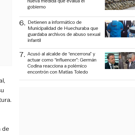
nueva medida que evalúa el
gobierno
6
.
Detienen a informático de
Municipalidad de Huechuraba que
guardaba archivos de abuso sexual
infantil
7
.
Acusó al alcalde de “encerrona” y
actuar como “influencer”: Germán
Codina reacciona a polémico
encontrón con Matías Toledo
l,
su
tura.
a de