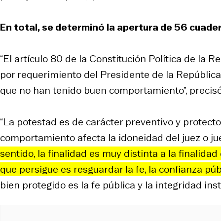
En total, se determinó la apertura de 56 cuad
“El artículo 80 de la Constitución Política de la 
por requerimiento del Presidente de la República,
que no han tenido buen comportamiento”, precisó
“La potestad es de carácter preventivo y protector.
comportamiento afecta la idoneidad del juez o j
sentido, la finalidad es muy distinta a la finalida
que persigue es resguardar la fe, la confianza púb
bien protegido es la fe pública y la integridad instit