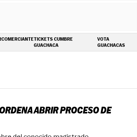
R
COMERCIANTE
TICKETS CUMBRE
VOTA
OPENS IN NEW WINDOW
OPEN
GUACHACA
GUACHACAS
 ORDENA ABRIR PROCESO DE
mbre del conocido magistrado.