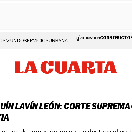
CONSTRUCTO
OS
MUNDO
SERVICIOS
URBANA
QUÍN LAVÍN LEÓN: CORTE SUPREMA
IA
adernos de remoción, en el que destaca el no