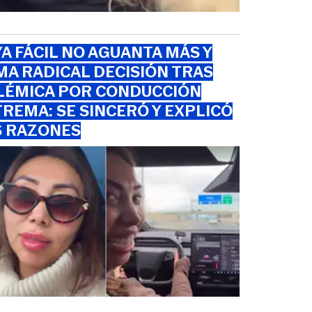
A FÁCIL NO AGUANTA MÁS Y
A RADICAL DECISIÓN TRAS
LÉMICA POR CONDUCCIÓN
REMA: SE SINCERÓ Y EXPLICÓ
S RAZONES