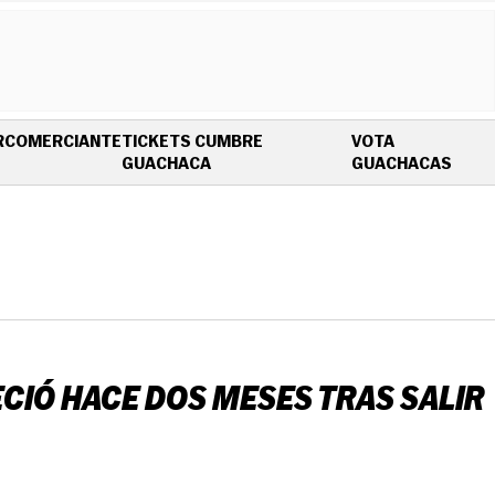
R
COMERCIANTE
TICKETS CUMBRE
VOTA
OPENS IN NEW WINDOW
OPEN
GUACHACA
GUACHACAS
ECIÓ HACE DOS MESES TRAS SALIR