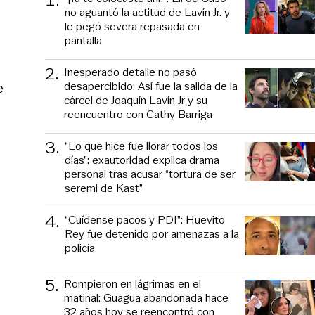
no aguantó la actitud de Lavín Jr. y
le pegó severa repasada en
pantalla
2
.
Inesperado detalle no pasó
desapercibido: Así fue la salida de la
e
cárcel de Joaquín Lavín Jr y su
reencuentro con Cathy Barriga
3
.
“Lo que hice fue llorar todos los
días”: exautoridad explica drama
personal tras acusar “tortura de ser
seremi de Kast”
4
.
“Cuídense pacos y PDI”: Huevito
Rey fue detenido por amenazas a la
policía
5
.
Rompieron en lágrimas en el
matinal: Guagua abandonada hace
32 años hoy se reencontró con