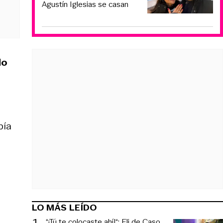
Agustín Iglesias se casan
do
bía
LO MÁS LEÍDO
1
.
“¡Tú te colocaste ahí!“: Eli de Caso