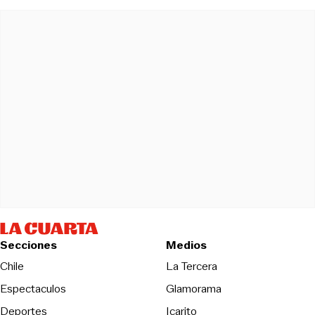
Secciones
Medios
Opens in new wind
Chile
La Tercera
Espectaculos
Glamorama
Opens in new window
Deportes
Icarito