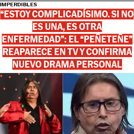
IMPERDIBLES
“ESTOY COMPLICADÍSIMO. SI NO
ES UNA, ES OTRA
ENFERMEDAD”: EL “PEÑETEÑE”
REAPARECE EN TV Y CONFIRMA
NUEVO DRAMA PERSONAL