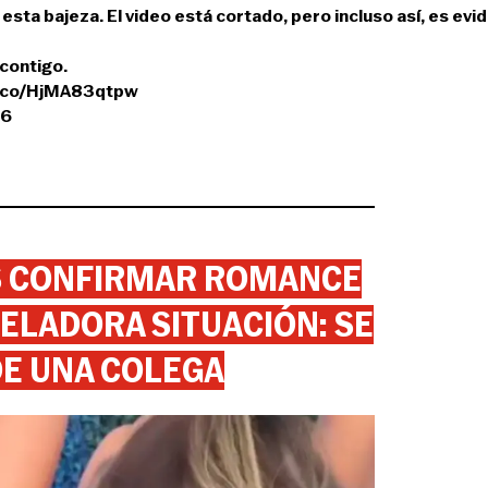
 esta bajeza. El video está cortado, pero incluso así, es evi
contigo.
t.co/HjMA83qtpw
26
AS CONFIRMAR ROMANCE
ELADORA SITUACIÓN: SE
DE UNA COLEGA