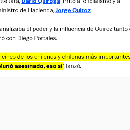
tte Jara,
Darío Quiroga
, irritó al oficialismo y al
ministro de Hacienda,
Jorge Quiroz
.
 analizaba el poder y la influencia de Quiroz tanto
ó con Diego Portales.
p cinco de los chilenos y chilenas más importante
Murió asesinado, eso sí
“
, lanzó.