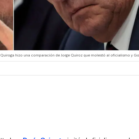
 Quiroga hizo una comparación de Jorge Quiroz que molestó al oficialismo y Go