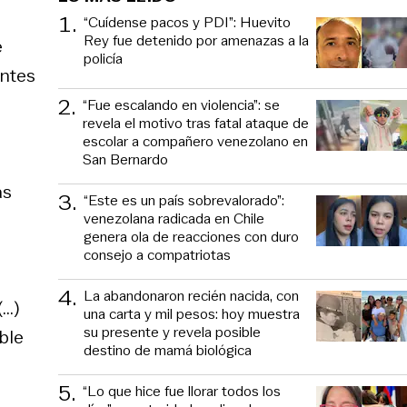
1
.
“Cuídense pacos y PDI”: Huevito
Rey fue detenido por amenazas a la
e
policía
entes
2
.
“Fue escalando en violencia”: se
revela el motivo tras fatal ataque de
escolar a compañero venezolano en
San Bernardo
ás
3
.
“Este es un país sobrevalorado”:
venezolana radicada en Chile
genera ola de reacciones con duro
consejo a compatriotas
4
.
La abandonaron recién nacida, con
..)
una carta y mil pesos: hoy muestra
su presente y revela posible
ble
destino de mamá biológica
5
.
“Lo que hice fue llorar todos los