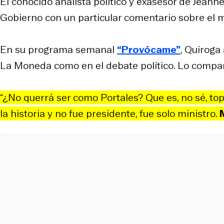
El conocido analista político y exasesor de Jeanne
Gobierno con un particular comentario sobre el 
En su programa semanal
“Provócame”
, Quiroga
La Moneda como en el debate político. Lo compar
“¿No querrá ser como Portales? Que es, no sé, to
la historia y no fue presidente, fue solo ministro.