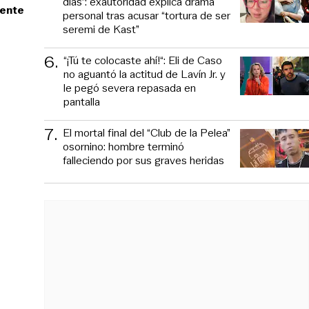
días”: exautoridad explica drama
dente
personal tras acusar “tortura de ser
seremi de Kast”
6
.
“¡Tú te colocaste ahí!“: Eli de Caso
no aguantó la actitud de Lavín Jr. y
le pegó severa repasada en
pantalla
7
.
El mortal final del “Club de la Pelea”
osornino: hombre terminó
falleciendo por sus graves heridas