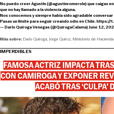
No puedo creer Agustín (
@agustinromerole
) que caigas en
que no hay llamado a la violencia alguna.
Nos conocemos y siempre había sido agradable conversar 
Pasas un límite para seguir creando odio en Chile.
https://
— Darío Quiroga Venegas (@QuirogaCalama)
June 12, 20
Más sobre:
Darío Quiroga
Jorge Quiroz
Ministerio de Hacienda
IMPERDIBLES
FAMOSA ACTRIZ IMPACTA TR
CON CAMIROGA Y EXPONER REV
ACABÓ TRAS ‘CULPA’ 