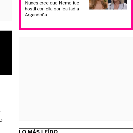
Nunes cree que Neme fue
hostil con ella por lealtad a
Argandoña
.
o
LO MÁS LEÍDO