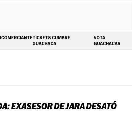
R
COMERCIANTE
TICKETS CUMBRE
VOTA
OPENS IN NEW WINDOW
OPEN
GUACHACA
GUACHACAS
DA: EXASESOR DE JARA DESATÓ