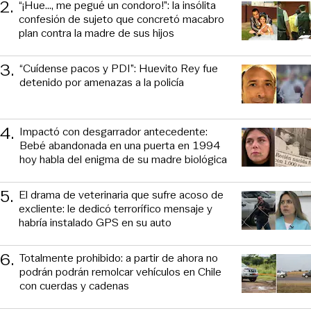
2
.
“¡Hue..., me pegué un condoro!”: la insólita
confesión de sujeto que concretó macabro
plan contra la madre de sus hijos
3
.
“Cuídense pacos y PDI”: Huevito Rey fue
detenido por amenazas a la policía
4
.
Impactó con desgarrador antecedente:
Bebé abandonada en una puerta en 1994
hoy habla del enigma de su madre biológica
5
.
El drama de veterinaria que sufre acoso de
excliente: le dedicó terrorífico mensaje y
habría instalado GPS en su auto
6
.
Totalmente prohibido: a partir de ahora no
podrán podrán remolcar vehículos en Chile
con cuerdas y cadenas