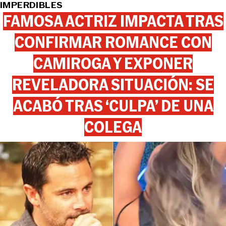
IMPERDIBLES
FAMOSA ACTRIZ IMPACTA TRAS
CONFIRMAR ROMANCE CON
CAMIROGA Y EXPONER
REVELADORA SITUACIÓN: SE
ACABÓ TRAS ‘CULPA’ DE UNA
COLEGA