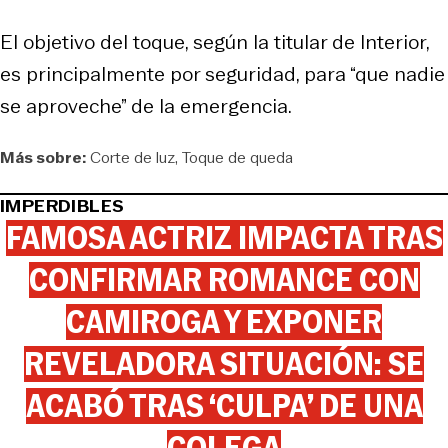
El objetivo del toque, según la titular de Interior,
es principalmente por seguridad, para “que nadie
se aproveche” de la emergencia.
Más sobre:
Corte de luz
Toque de queda
IMPERDIBLES
FAMOSA ACTRIZ IMPACTA TRAS
CONFIRMAR ROMANCE CON
CAMIROGA Y EXPONER
REVELADORA SITUACIÓN: SE
ACABÓ TRAS ‘CULPA’ DE UNA
COLEGA