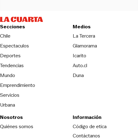
Secciones
Medios
Opens in new wind
Chile
La Tercera
Espectaculos
Glamorama
Opens in new window
Deportes
Icarito
Opens in new window
Tendencias
Auto.cl
Opens in new window
Mundo
Duna
Emprendimiento
Servicios
Urbana
Nosotros
Información
Opens in new
Quiénes somos
Código de etica
Contáctanos