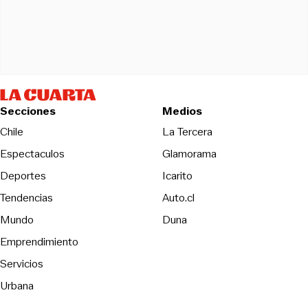
Secciones
Medios
Opens in new wind
Chile
La Tercera
Espectaculos
Glamorama
Opens in new window
Deportes
Icarito
Opens in new window
Tendencias
Auto.cl
Opens in new window
Mundo
Duna
Emprendimiento
Servicios
Urbana