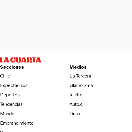
Secciones
Medios
Opens in new wind
Chile
La Tercera
Espectaculos
Glamorama
Opens in new window
Deportes
Icarito
Opens in new window
Tendencias
Auto.cl
Opens in new window
Mundo
Duna
Emprendimiento