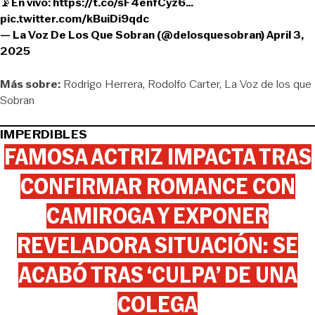
📡En vivo:
https://t.co/sF4enfCyz6
…
pic.twitter.com/kBuiDi9qdc
— La Voz De Los Que Sobran (@delosquesobran)
April 3,
2025
Más sobre:
Rodrigo Herrera
Rodolfo Carter
La Voz de los que
Sobran
IMPERDIBLES
FAMOSA ACTRIZ IMPACTA TRAS
CONFIRMAR ROMANCE CON
CAMIROGA Y EXPONER
REVELADORA SITUACIÓN: SE
ACABÓ TRAS ‘CULPA’ DE UNA
COLEGA