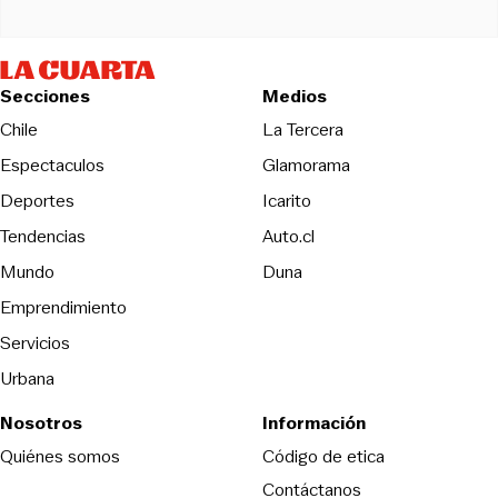
Secciones
Medios
Opens in new wind
Chile
La Tercera
Espectaculos
Glamorama
Opens in new window
Deportes
Icarito
Opens in new window
Tendencias
Auto.cl
Opens in new window
Mundo
Duna
Emprendimiento
Servicios
Urbana
Nosotros
Información
Opens in new
Quiénes somos
Código de etica
Contáctanos