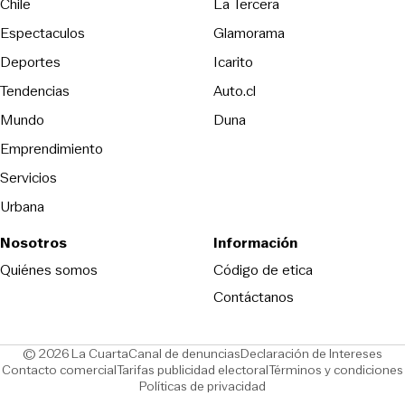
Opens in new wind
Chile
La Tercera
Espectaculos
Glamorama
Opens in new window
Deportes
Icarito
Opens in new window
Tendencias
Auto.cl
Opens in new window
Mundo
Duna
Emprendimiento
Servicios
Urbana
Nosotros
Información
Opens in new
Quiénes somos
Código de etica
Contáctanos
Opens in new window
Ope
© 2026 La Cuarta
Canal de denuncias
Declaración de Intereses
Opens in new window
Opens in new window
Contacto comercial
Tarifas publicidad electoral
Términos y condiciones
Políticas de privacidad