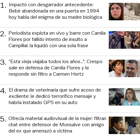
1
.
Impactó con desgarrador antecedente:
Bebé abandonada en una puerta en 1994
hoy habla del enigma de su madre biológica
2
.
Periodista explota en vivo y barre con Camila
Flores por fallido intento de insulto a
Campillai: la liquidó con una sola frase
3
.
“Esta vieja viajaba todos los años...”: Crespo
sale en defensa de Camila Flores y le
responde sin filtro a Carmen Hertz
4
.
El drama de veterinaria que sufre acoso de
excliente: le dedicó terrorífico mensaje y
habría instalado GPS en su auto
5
.
Ofrecía material audiovisual de la mujer: filtran
chat entre defensor de Monsalve con amigo
del ex que amenazó a víctima