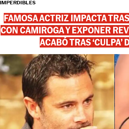
IMPERDIBLES
FAMOSA ACTRIZ IMPACTA TR
CON CAMIROGA Y EXPONER REV
ACABÓ TRAS ‘CULPA’ 