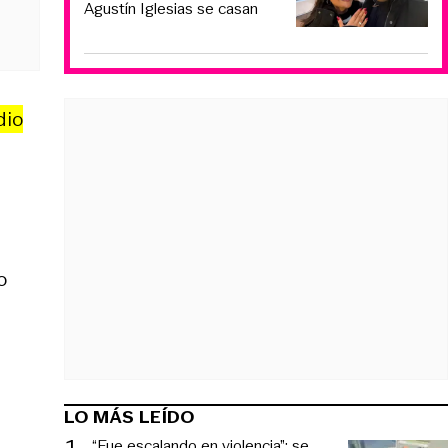
Agustín Iglesias se casan
dio
o
LO MÁS LEÍDO
1
.
“Fue escalando en violencia”: se