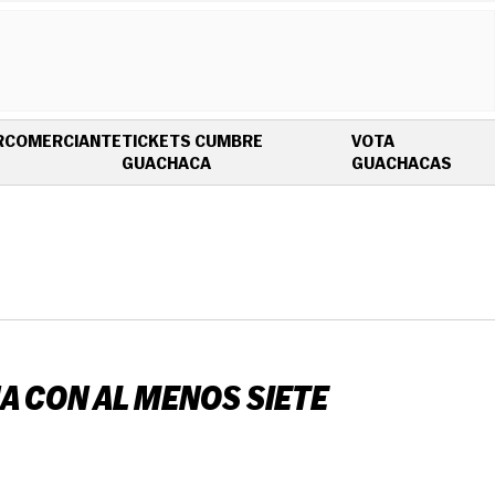
R
COMERCIANTE
TICKETS CUMBRE
VOTA
OPENS IN NEW WINDOW
OPEN
GUACHACA
GUACHACAS
A CON AL MENOS SIETE