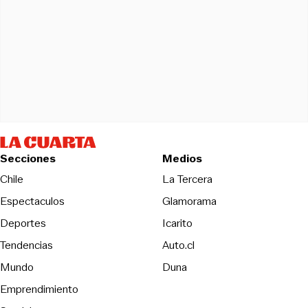
Secciones
Medios
Opens in new wind
Chile
La Tercera
Espectaculos
Glamorama
Opens in new window
Deportes
Icarito
Opens in new window
Tendencias
Auto.cl
Opens in new window
Mundo
Duna
Emprendimiento