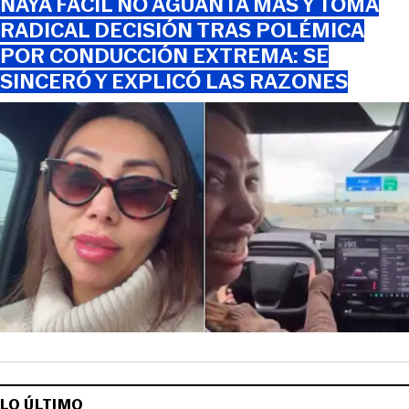
NAYA FÁCIL NO AGUANTA MÁS Y TOMA
RADICAL DECISIÓN TRAS POLÉMICA
POR CONDUCCIÓN EXTREMA: SE
SINCERÓ Y EXPLICÓ LAS RAZONES
LO ÚLTIMO