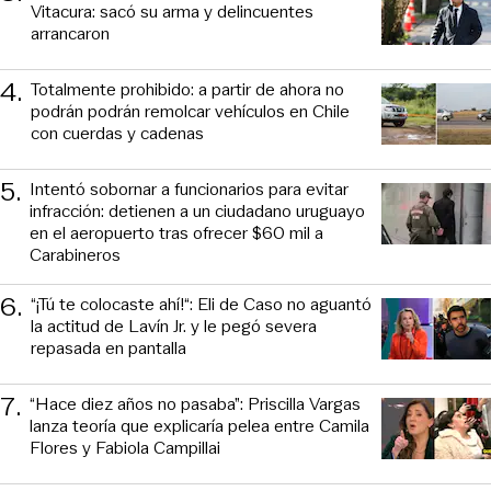
Vitacura: sacó su arma y delincuentes
arrancaron
4
.
Totalmente prohibido: a partir de ahora no
podrán podrán remolcar vehículos en Chile
con cuerdas y cadenas
5
.
Intentó sobornar a funcionarios para evitar
infracción: detienen a un ciudadano uruguayo
en el aeropuerto tras ofrecer $60 mil a
Carabineros
6
.
“¡Tú te colocaste ahí!“: Eli de Caso no aguantó
la actitud de Lavín Jr. y le pegó severa
repasada en pantalla
7
.
“Hace diez años no pasaba”: Priscilla Vargas
lanza teoría que explicaría pelea entre Camila
Flores y Fabiola Campillai