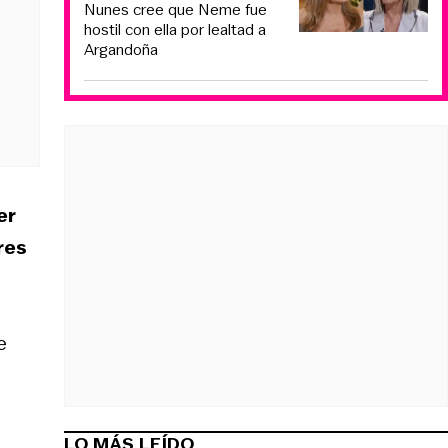
Nunes cree que Neme fue
hostil con ella por lealtad a
Argandoña
er
res
e
LO MÁS LEÍDO