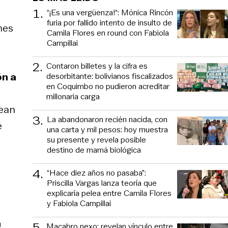
1
.
“¡Es una vergüenza!“: Mónica Rincón
furia por fallido intento de insulto de
nes
Camila Flores en round con Fabiola
Campillai
2
.
Contaron billetes y la cifra es
ón a
desorbitante: bolivianos fiscalizados
en Coquimbo no pudieron acreditar
millonaria carga
sean
3
.
La abandonaron recién nacida, con
é
una carta y mil pesos: hoy muestra
su presente y revela posible
destino de mamá biológica
4
.
“Hace diez años no pasaba”:
Priscilla Vargas lanza teoría que
explicaría pelea entre Camila Flores
y Fabiola Campillai
n
5
.
Macabro nexo: revelan vínculo entre