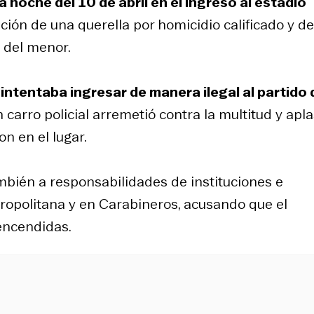
a noche del 10 de abril en el ingreso al estadio
ión de una querella por homicidio calificado y de
o del menor.
ntentaba ingresar de manera ilegal al partido 
arro policial arremetió contra la multitud y apla
n en el lugar.
mbién a responsabilidades de instituciones e
ropolitana y en Carabineros, acusando que el
encendidas.