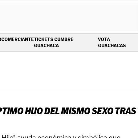
R
COMERCIANTE
TICKETS CUMBRE
VOTA
OPENS IN NEW WINDOW
OPEN
GUACHACA
GUACHACAS
PTIMO HIJO DEL MISMO SEXO TRAS
 Hijo”, ayuda económica y simbólica que