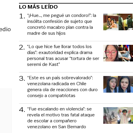
LO MÁS LEÍDO
1
.
“¡Hue..., me pegué un condoro!”: la
insólita confesión de sujeto que
concretó macabro plan contra la
edio
madre de sus hijos
2
.
“Lo que hice fue llorar todos los
días”: exautoridad explica drama
personal tras acusar “tortura de ser
seremi de Kast”
3
.
“Este es un país sobrevalorado”:
venezolana radicada en Chile
genera ola de reacciones con duro
consejo a compatriotas
4
.
“Fue escalando en violencia”: se
revela el motivo tras fatal ataque
de escolar a compañero
venezolano en San Bernardo