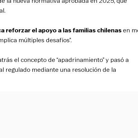
de la nueva normativa aprobada en 2025, que
l.
a reforzar el apoyo a las familias chilenas
en m
mplica múltiples desafíos”.
 atrás el concepto de “apadrinamiento” y pasó a
l regulado mediante una resolución de la