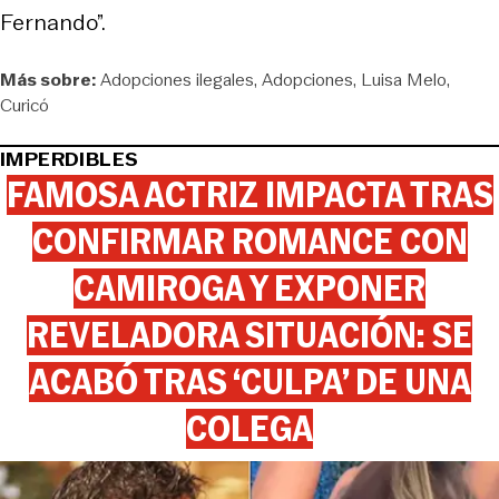
Fernando”.
Más sobre:
Adopciones ilegales
Adopciones
Luisa Melo
Curicó
IMPERDIBLES
FAMOSA ACTRIZ IMPACTA TRAS
CONFIRMAR ROMANCE CON
CAMIROGA Y EXPONER
REVELADORA SITUACIÓN: SE
ACABÓ TRAS ‘CULPA’ DE UNA
COLEGA