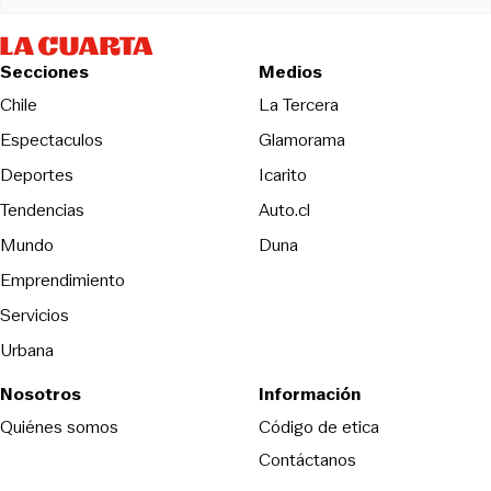
Secciones
Medios
Opens in new wind
Chile
La Tercera
Espectaculos
Glamorama
Opens in new window
Deportes
Icarito
Opens in new window
Tendencias
Auto.cl
Opens in new window
Mundo
Duna
Emprendimiento
Servicios
Urbana
Nosotros
Información
Opens in new
Quiénes somos
Código de etica
Contáctanos