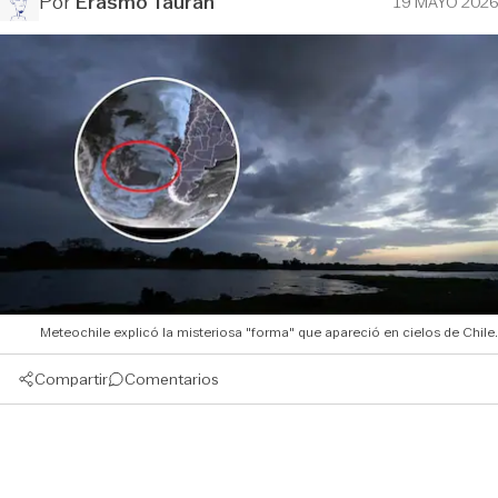
Por
Erasmo Tauran
19 MAYO 2026
Meteochile explicó la misteriosa "forma" que apareció en cielos de Chile.
Compartir
Comentarios