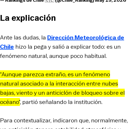
— Rankings de Chile 🇨🇱 (@Chile_Ranking)
May 19, 2026
La explicación
Ante las dudas, la
Dirección Meteorológica de
Chile
hizo la pega y salió a explicar todo: es un
fenómeno natural, aunque poco habitual.
“Aunque parezca extraño, es un fenómeno
natural asociado a la interacción entre nubes
bajas, viento y un anticiclón de bloqueo sobre el
océano”
, partió señalando la institución.
Para contextualizar, indicaron que, normalmente,