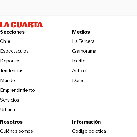
Secciones
Medios
Opens in new wind
Chile
La Tercera
Espectaculos
Glamorama
Opens in new window
Deportes
Icarito
Opens in new window
Tendencias
Auto.cl
Opens in new window
Mundo
Duna
Emprendimiento
Servicios
Urbana
Nosotros
Información
Opens in new
Quiénes somos
Código de etica