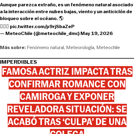
Aunque parezca extraño, es un fenómeno natural asociado
a la interacción entre nubes bajas, viento y un anticiclón de
bloqueo sobre el océano. 🌎
👇🏻🧵
pic.twitter.com/p9rjSbaZeP
— MeteoChile (@meteochile_dmc)
May 19, 2026
Más sobre:
Fenómeno natural
Meteorología
Meteochile
IMPERDIBLES
FAMOSA ACTRIZ IMPACTA TRAS
CONFIRMAR ROMANCE CON
CAMIROGA Y EXPONER
REVELADORA SITUACIÓN: SE
ACABÓ TRAS ‘CULPA’ DE UNA