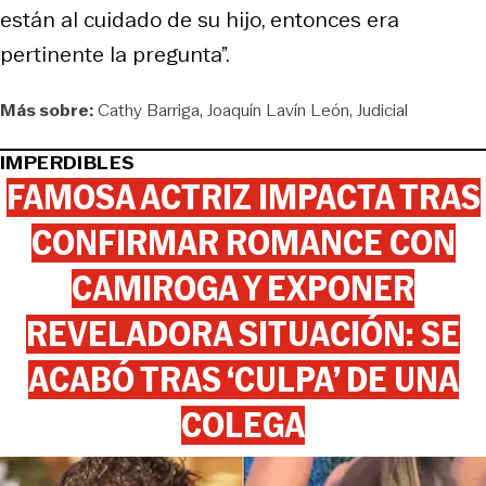
están al cuidado de su hijo, entonces era
pertinente la pregunta”.
Más sobre:
Cathy Barriga
Joaquín Lavín León
Judicial
IMPERDIBLES
FAMOSA ACTRIZ IMPACTA TRAS
CONFIRMAR ROMANCE CON
CAMIROGA Y EXPONER
REVELADORA SITUACIÓN: SE
ACABÓ TRAS ‘CULPA’ DE UNA
COLEGA