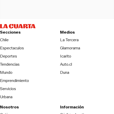
Secciones
Medios
Opens in new wind
Chile
La Tercera
Espectaculos
Glamorama
Opens in new window
Deportes
Icarito
Opens in new window
Tendencias
Auto.cl
Opens in new window
Mundo
Duna
Emprendimiento
Servicios
Urbana
Nosotros
Información