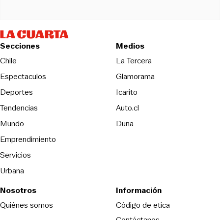
Secciones
Medios
Opens in new wind
Chile
La Tercera
Espectaculos
Glamorama
Opens in new window
Deportes
Icarito
Opens in new window
Tendencias
Auto.cl
Opens in new window
Mundo
Duna
Emprendimiento
Servicios
Urbana
Nosotros
Información
Opens in new
Quiénes somos
Código de etica
Contáctanos