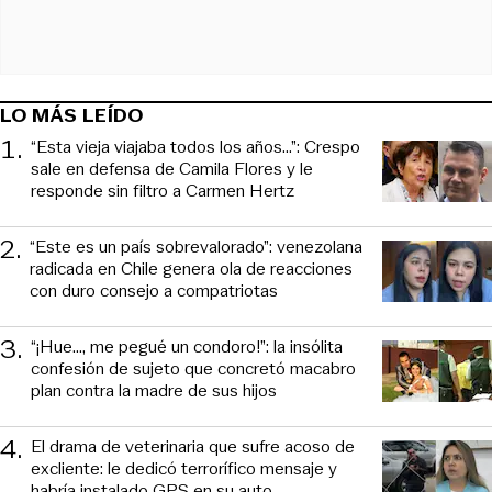
LO MÁS LEÍDO
1
.
“Esta vieja viajaba todos los años...”: Crespo
sale en defensa de Camila Flores y le
responde sin filtro a Carmen Hertz
2
.
“Este es un país sobrevalorado”: venezolana
radicada en Chile genera ola de reacciones
con duro consejo a compatriotas
3
.
“¡Hue..., me pegué un condoro!”: la insólita
confesión de sujeto que concretó macabro
plan contra la madre de sus hijos
4
.
El drama de veterinaria que sufre acoso de
excliente: le dedicó terrorífico mensaje y
habría instalado GPS en su auto