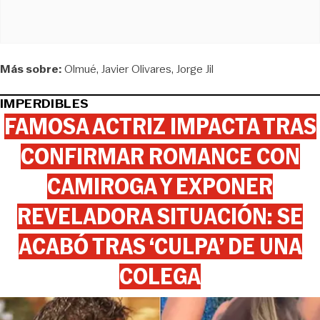
Más sobre:
Olmué
Javier Olivares
Jorge Jil
IMPERDIBLES
FAMOSA ACTRIZ IMPACTA TRAS
CONFIRMAR ROMANCE CON
CAMIROGA Y EXPONER
REVELADORA SITUACIÓN: SE
ACABÓ TRAS ‘CULPA’ DE UNA
COLEGA