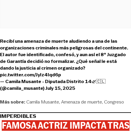
Recibí una amenaza de muerte aludiendo a una de las
organizaciones criminales más peligrosas del continente.
El autor fue identificado, confesó, y aun así el 8° Juzgado
de Garantía decidió no formalizar. ¿Qué señal le está
dando la justicia al crimen organizado?
pic.twitter.com/JyIz4Iqd6p
— Camila Musante - Diputada Distrito 14🌿🇨🇱
(@camila_musante)
July 15, 2025
Más sobre:
Camila Musante
Amenaza de muerte
Congreso
IMPERDIBLES
FAMOSA ACTRIZ IMPACTA TRAS