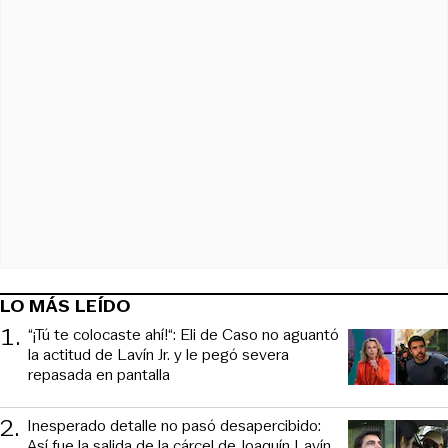
LO MÁS LEÍDO
1
.
“¡Tú te colocaste ahí!“: Eli de Caso no aguantó
la actitud de Lavín Jr. y le pegó severa
repasada en pantalla
2
.
Inesperado detalle no pasó desapercibido:
Así fue la salida de la cárcel de Joaquín Lavín