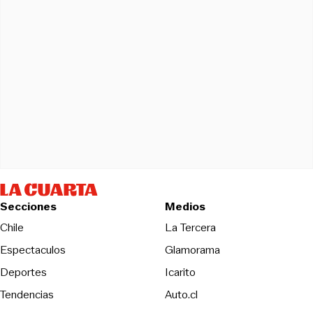
Secciones
Medios
Opens in new wind
Chile
La Tercera
Espectaculos
Glamorama
Opens in new window
Deportes
Icarito
Opens in new window
Tendencias
Auto.cl