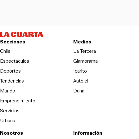
Secciones
Medios
Opens in new wind
Chile
La Tercera
Espectaculos
Glamorama
Opens in new window
Deportes
Icarito
Opens in new window
Tendencias
Auto.cl
Opens in new window
Mundo
Duna
Emprendimiento
Servicios
Urbana
Nosotros
Información